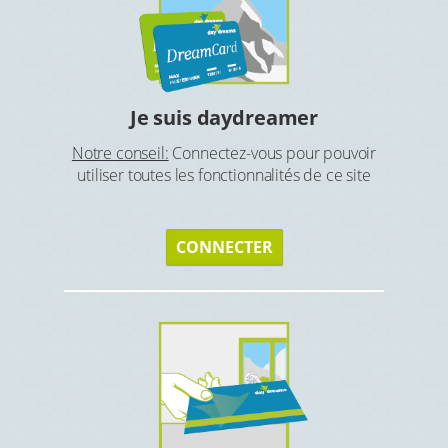
er
Trou
re petit
Recher
Je suis daydreamer
l
Notre conseil:
Connectez-vous pour pouvoir
utiliser toutes les fonctionnalités de ce site
CONNECTER
 deux
Pr
reamCard
Profi
hôtel