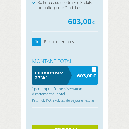
3x Repas du soir (menu 3 plats
ou buffet) pour 2 adultes
603,00
€
Prix pour enfants
MONTANT TOTAL:
i
économisez
603,00
€
27%
*
par rapport à une réservation
*
directement à l’hotel
Prix incl. TVA, excl. tax de séjour et extras