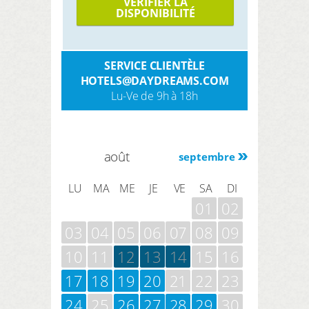
VÉRIFIER LA
DISPONIBILITÉ
SERVICE CLIENTÈLE
HOTELS@DAYDREAMS.COM
Lu-Ve de 9h à 18h
août
septembre
LU
MA
ME
JE
VE
SA
DI
01
02
03
04
05
06
07
08
09
10
11
12
13
14
15
16
17
18
19
20
21
22
23
24
25
26
27
28
29
30