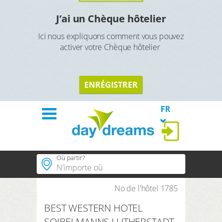
J’ai un Chèque hôtelier
Ici nous expliquons comment vous pouvez
activer votre Chèque hôtelier
RETO
RETOUR
ENRÉGISTRER
FR
Où partir?
Accueil
Hôtels
No de l'hôtel 1785
Villes populaires
BEST WESTERN HOTEL
Régions populaires
Thèmes
SOIBELMANNS LUTHERSTADT