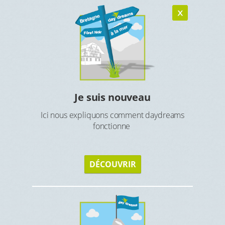
Je suis nouveau
ion
En
Ici nous expliquons comment daydreams
e court
fonctionne
ion
Créez u
DÉCOUVRIR