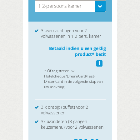
1 2-persoons kamer
3 overnachtingen voor 2
volwassenen in 1 2 pers. kamer
Betaald indien u een geldig
product* bezit
i
* Of registreer uw
Hotelcheque/DreamCard/Test-
DreamCard in de volgende stap van
uw aanvraag.
3 x ontbijt (buffet) voor 2
volwassenen
3x avondeten (3-gangen
keuzemenu) voor 2 volwassenen