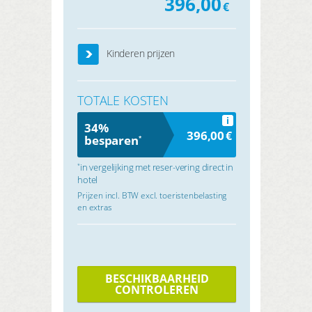
396,00
€
Kinderen prijzen
TOTALE KOSTEN
i
34%
396,00
€
besparen
*
in vergelijking met reser-vering direct in
*
hotel
Prijzen incl. BTW excl. toeristenbelasting
en extras
BESCHIKBAARHEID
CONTROLEREN