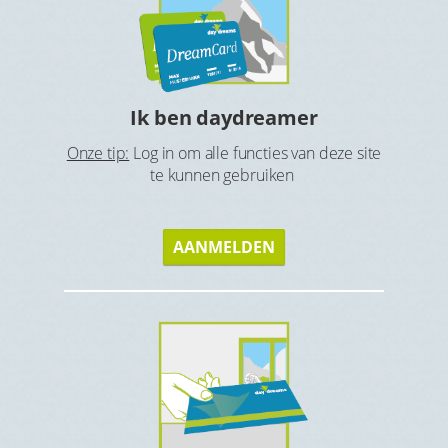
Ho
tbijt en
Ga op zoe
Ik ben daydreamer
Onze tip:
Log in om alle functies van deze site
te kunnen gebruiken
AANMELDEN
s
Gen
Geniet v
eque of