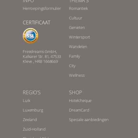
INFO
THEMA'S
Herroepingsformulier
Romantiek
Cultuur
CERTIFICAAT
Genieten
Wintersport
Wandelen
Freedreams GmbH,
Family
Kalkarer Str. 81, 47533
Kleve , HRB 1668669
City
Wellness
REGIO'S
SHOP
Luik
Hotelcheque
Luxemburg
DreamCard
Zeeland
Speciale aanbiedingen
Zuid-Holland