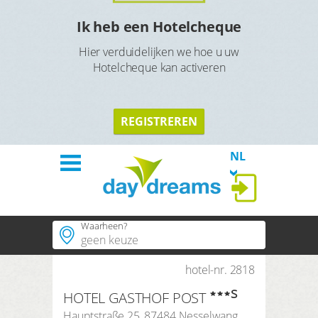
l
Ik heb een Hotelcheque
Hier verduidelijken we hoe u uw
Hotelcheque kan activeren
TERU
TERUG
REGISTREREN
NL
Waarheen?
Welkom
Hotels
hotel-nr. 2818
Populaire plaatsen
s
HOTEL GASTHOF POST
Populaire regios
Thema´s
Hauptstraße 25
,
87484
Nesselwang