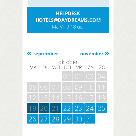
HELPDESK
HOTELS@DAYDREAMS.COM
Ma-Vr, 9-18 uur
september
november
oktober
MA
DI
WO
DO
VR
ZA
ZO
01
02
03
04
05
06
07
08
09
10
11
12
13
14
15
16
17
18
19
20
21
22
23
24
25
26
27
28
29
30
31