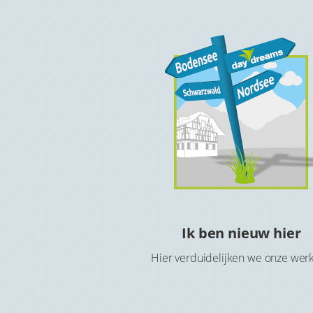
e kosteloos
Ik ben nieuw hier
rnachten
Hier verduidelijken we onze wer
kzij de Hotelcheque of
ratis in het hotel