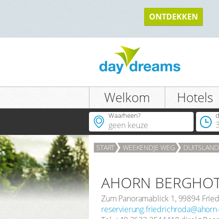
TERUG
ONTDEKKEN
Welkom
Hotels
Waarheen?
d
START
WEEKENDJE WEG
DUITSLAND
AHORN BERGHOT
Zum Panoramablick 1
,
99894
Frie
reservierung.friedrichroda@ahorn-