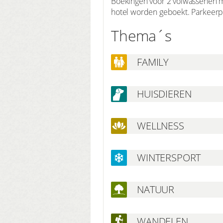
Boekingen voor 2 volwassenen m
hotel worden geboekt. Parkeerpl
Thema´s
FAMILY
HUISDIEREN
WELLNESS
WINTERSPORT
NATUUR
WANDELEN