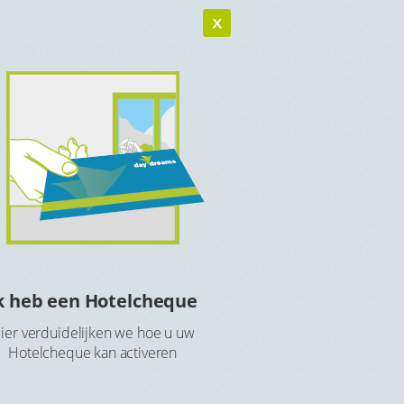
k heb een Hotelcheque
Hotelcheque r
ier verduidelijken we hoe u uw
Maak een account aan 
Hotelcheque kan activeren
Hotelch