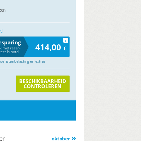
zen
N
i
esparing
414,00
€
jk met reser-
rect in hotel
 toeristenbelasting en extras
BESCHIKBAARHEID
CONTROLEREN
er
oktober