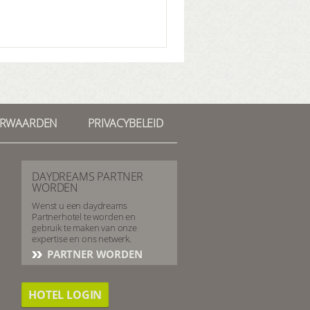
ORWAARDEN
PRIVACYBELEID
DAYDREAMS PARTNER
WORDEN
Wenst u een daydreams
Partnerhotel te worden en
gebruik te maken van onze
expertise en ons netwerk.
PARTNER WORDEN
HOTEL LOGIN