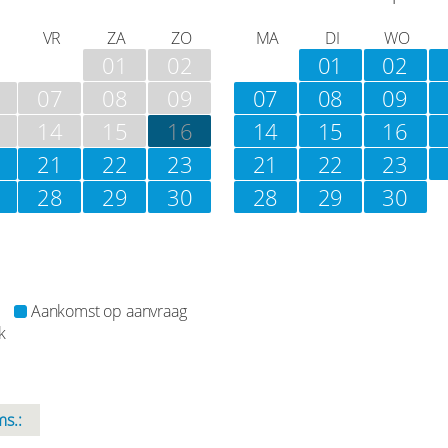
VR
ZA
ZO
MA
DI
WO
01
02
01
02
07
08
09
07
08
09
14
15
16
14
15
16
21
22
23
21
22
23
28
29
30
28
29
30
Aankomst op aanvraag
k
s.: