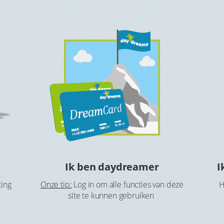
Ik ben daydreamer
I
king
Onze tip:
Log in om alle functies van deze
H
site te kunnen gebruiken