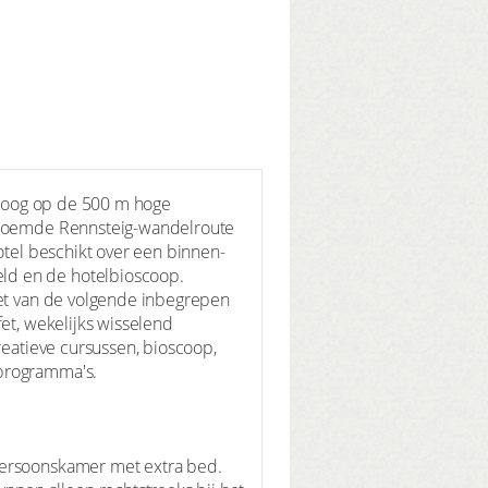
. Hoog op de 500 m hoge
beroemde Rennsteig-wandelroute
otel beschikt over een binnen-
ld en de hotelbioscoop.
iet van de volgende inbegrepen
et, wekelijks wisselend
reatieve cursussen, bioscoop,
rprogramma's.
epersoonskamer met extra bed.