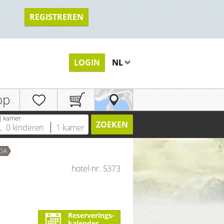
REGISTREREN
TERUG
LOGIN
NL
op
| kamer
ZOEKEN
n
,
0
kinderen
1
kamer
DA
hotel-nr. 5373
Reserverings-
kalender