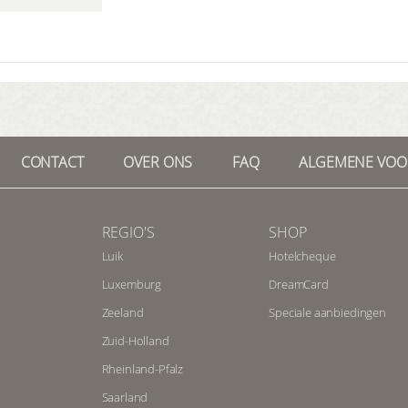
CONTACT
OVER ONS
FAQ
ALGEMENE VO
REGIO'S
SHOP
Luik
Hotelcheque
Luxemburg
DreamCard
Zeeland
Speciale aanbiedingen
Zuid-Holland
Rheinland-Pfalz
Saarland