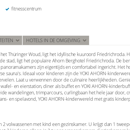
fitnesscentrum
TEITEN
HOTELS IN DE OMGEVING
, het Thüringer Woud, ligt het idyllische kuuroord Friedrichroda
de stad, ligt het populaire Ahorn Berghotel Friedrichroda. De 
De panoramakamers zijn eigentijds en comfortabel ingericht. Het h
e sauna's. Ideaal voor kinderen zijn de YOKI AHORN-kinderwere
 vervelen. Laat u verwennen door de culinaire heerlijkheden. Gen
 wafel- en eierstation, diner als buffet en YOKI AHORN-kinderbuff
eide wandelingen, trimparcours, curlingbaan het hele jaar door, c
. dans- en spelavond, YOKI AHORN-kinderwereld met gratis kinde
an 2 volwassenen met kind een gezinskamer. U krijgt dan 1 twe