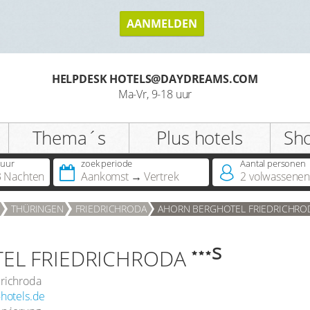
AANMELDEN
HELPDESK HOTELS@DAYDREAMS.COM
Ma-Vr, 9-18 uur
Thema´s
Plus hotels
Sh
uur
zoek periode
Aantal personen 
3 Nachten
Aankomst
Vertrek
2
volwassene
THÜRINGEN
FRIEDRICHRODA
AHORN BERGHOTEL FRIEDRICHRO
s
EL FRIEDRICHRODA
drichroda
hotels.de