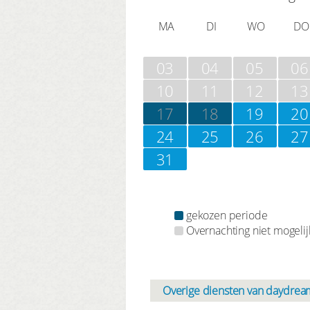
MA
DI
WO
DO
03
04
05
06
10
11
12
13
17
18
19
20
24
25
26
27
31
gekozen periode
Overnachting niet mogelij
Overige diensten van daydream