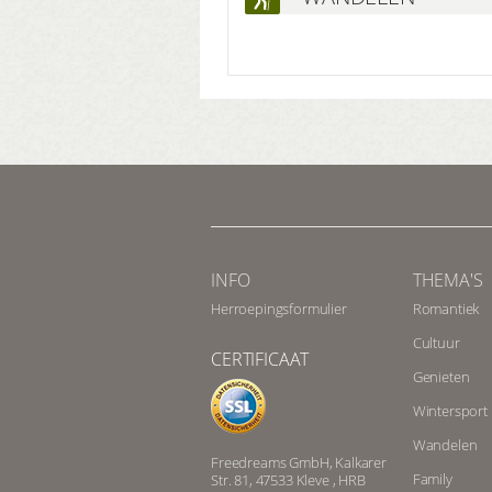
INFO
THEMA'S
Herroepingsformulier
Romantiek
Cultuur
CERTIFICAAT
Genieten
Wintersport
Wandelen
Freedreams GmbH, Kalkarer
Family
Str. 81, 47533 Kleve , HRB