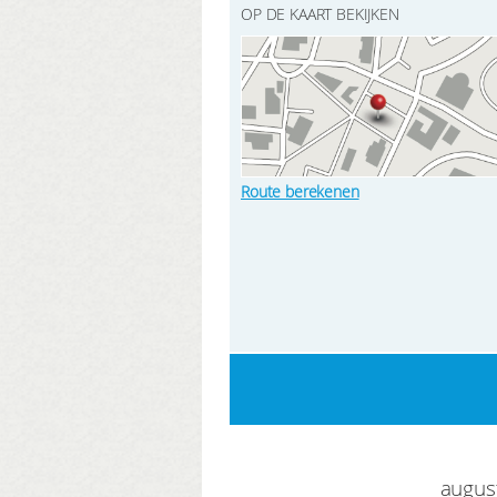
OP DE KAART BEKIJKEN
Route berekenen
augus