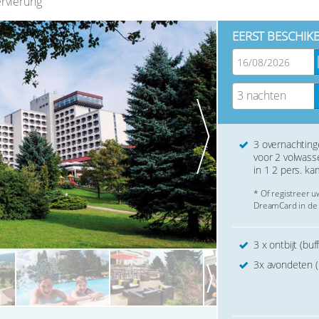
rvierung
EERST BESCHIK
3 nachten
3 overnachtin
voor 2 volwas
in 1 2 pers. ka
* Of registreer 
DreamCard in de 
3 x ontbijt (bu
3x avondeten (