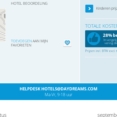
HOTEL BEOORDELING
Kinderen prij
TOTALE KOSTE
28% b
In vergeli
TOEVOEGEN
AAN MIJN
vering di
FAVORIETEN
Prijzen incl. BTW excl.
HELPDESK HOTELS@DAYDREAMS.COM
Ma-Vr, 9-18 uur
tus
septemb