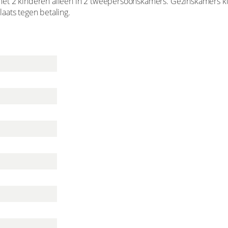
et 2 kinderen alleen in 2 tweepersoonskamers. Gezinskamers kun
aats tegen betaling.