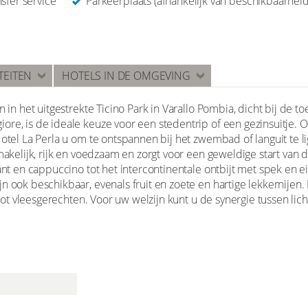
sfer service
Parkeerplaats (afhankelijk van beschikbaarheid
TEITEN
HOTELS IN DE OMGEVING
n in het uitgestrekte Ticino Park in Varallo Pombia, dicht bij de to
ore, is de ideale keuze voor een stedentrip of een gezinsuitje.
Hotel La Perla u om te ontspannen bij het zwembad of languit te l
makelijk, rijk en voedzaam en zorgt voor een geweldige start van 
ant en cappuccino tot het intercontinentale ontbijt met spek en ei
n ook beschikbaar, evenals fruit en zoete en hartige lekkernijen.
en tot vleesgerechten. Voor uw welzijn kunt u de synergie tussen 