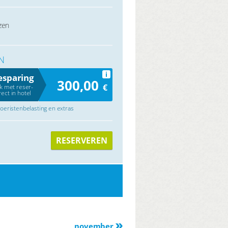
zen
N
i
esparing
300,00
€
jk met reser-
rect in hotel
 toeristenbelasting en extras
RESERVEREN
november