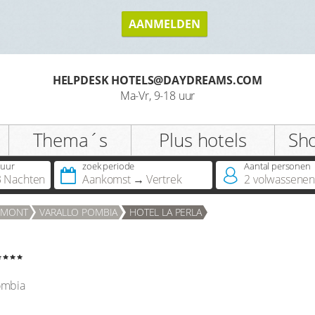
AANMELDEN
HELPDESK HOTELS@DAYDREAMS.COM
Ma-Vr, 9-18 uur
Thema´s
Plus hotels
Sh
uur
zoek periode
Aantal personen 
3 Nachten
Aankomst
Vertrek
2
volwassene
ËMONT
VARALLO POMBIA
HOTEL LA PERLA
ombia