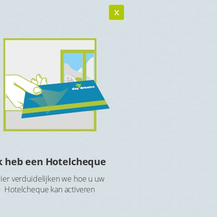
k heb een Hotelcheque
Hotelcheque r
ier verduidelijken we hoe u uw
Maak een account aan 
Hotelcheque kan activeren
Hotelch