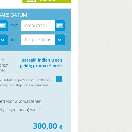
BARE DATUM
TOT
1 2-persoons kamer
IN
gen
Betaald indien u een
senen
geldig product* bezit
mer
i
uw Hotelcheque/DreamCard/Test-
volgende stap van uw aanvraag.
ffet) voor 2 volwassenen
(4-gangen menu) voor 2
300,00
€