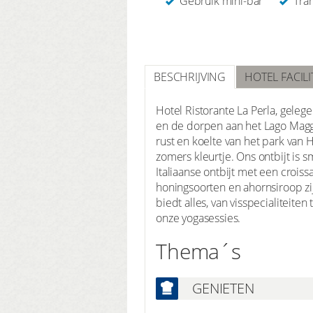
Gebruik mini-bar
Tran
BESCHRIJVING
HOTEL FACILI
Hotel Ristorante La Perla, gelege
en de dorpen aan het Lago Maggi
rust en koelte van het park van 
zomers kleurtje. Ons ontbijt is s
Italiaanse ontbijt met een croiss
honingsoorten en ahornsiroop zij
biedt alles, van visspecialiteit
onze yogasessies.
Thema´s
GENIETEN