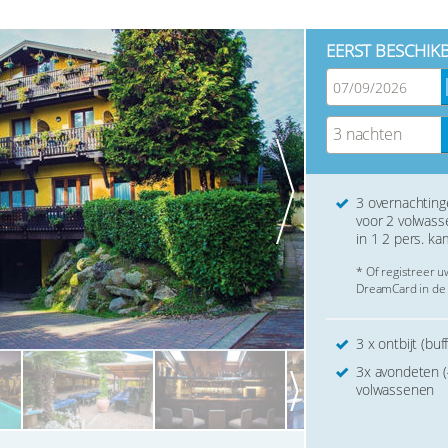
EERST BESCHIK
3 nachten
3 overnachtin
voor 2 volwas
in 1 2 pers. ka
* Of registreer 
DreamCard in de 
3 x ontbijt (bu
3x avondeten 
volwassenen