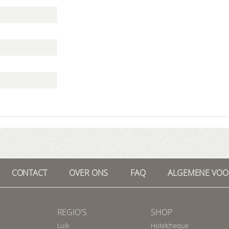
CONTACT
OVER ONS
FAQ
ALGEMENE VO
REGIO'S
SHOP
Luik
Hotelcheque