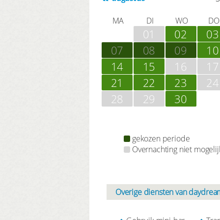
MA
DI
WO
DO
01
02
03
07
08
09
10
14
15
16
17
21
22
23
24
28
29
30
gekozen periode
Overnachting niet mogelij
Overige diensten van daydream