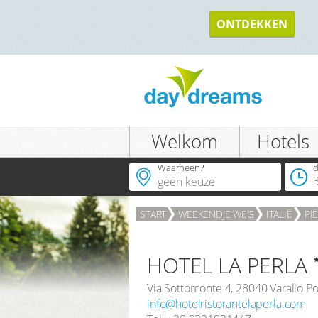
TERUG
ONTDEKKEN
Welkom
Hotels
Waarheen?
d
START
WEEKENDJE WEG
ITALIË
PI
HOTEL LA PERLA
Via Sottomonte 4
,
28040
Varallo P
info@hotelristorantelaperla.com