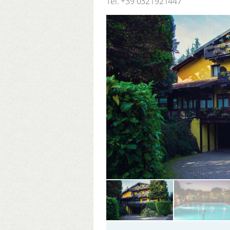
Tel.
+39 0321921447