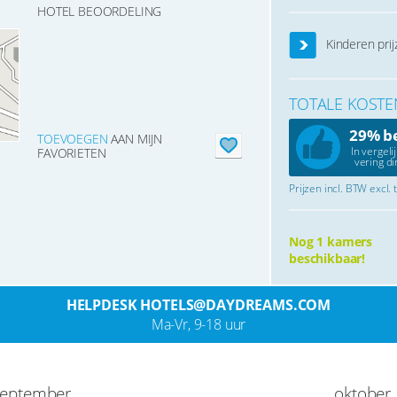
HOTEL BEOORDELING
Kinderen prij
TOTALE KOSTE
29% b
TOEVOEGEN
AAN MIJN
In vergeli
FAVORIETEN
vering di
Prijzen incl. BTW excl.
Nog 1 kamers
beschikbaar!
HELPDESK HOTELS@DAYDREAMS.COM
Ma-Vr, 9-18 uur
september
oktober