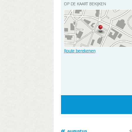
OP DE KAART BEKIJKEN
Route berekenen
augustus