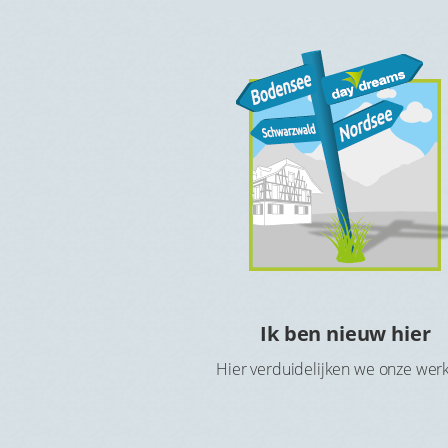
e kosteloos
Ik ben nieuw hier
rnachten
Hier verduidelijken we onze wer
kzij de Hotelcheque of
ratis in het hotel