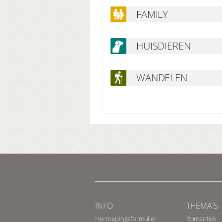
FAMILY
HUISDIEREN
WANDELEN
INFO
THEMA'S
Herroepingsformulier
Romantiek