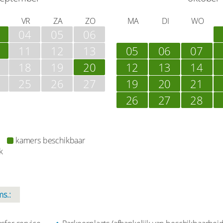
VR
ZA
ZO
MA
DI
WO
04
05
06
11
12
13
05
06
07
18
19
20
12
13
14
25
26
27
19
20
21
26
27
28
kamers beschikbaar
k
s.: