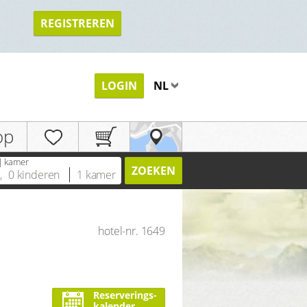
REGISTREREN
TERUG
LOGIN
NL
op
| kamer
ZOEKEN
n
,
0
kinderen
1
kamer
hotel-nr. 1649
Reserverings-
kalender