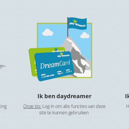
Ik ben daydreamer
I
king
Onze tip:
Log in om alle functies van deze
H
site te kunnen gebruiken