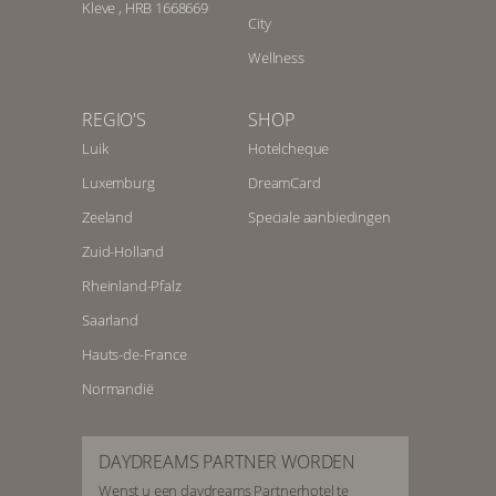
Kleve , HRB 1668669
City
Wellness
REGIO'S
SHOP
Luik
Hotelcheque
Luxemburg
DreamCard
Zeeland
Speciale aanbiedingen
Zuid-Holland
Rheinland-Pfalz
Saarland
Hauts-de-France
Normandië
DAYDREAMS PARTNER WORDEN
Wenst u een daydreams Partnerhotel te