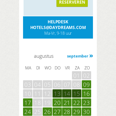
RESERVEREN
HELPDESK
HOTELS@DAYDREAMS.COM
Ma-Vr, 9-18 uur
augustus
september
MA
DI
WO
DO
VR
ZA
ZO
01
02
03
04
05
06
07
08
09
10
11
12
13
14
15
16
17
18
19
20
21
22
23
24
25
26
27
28
29
30