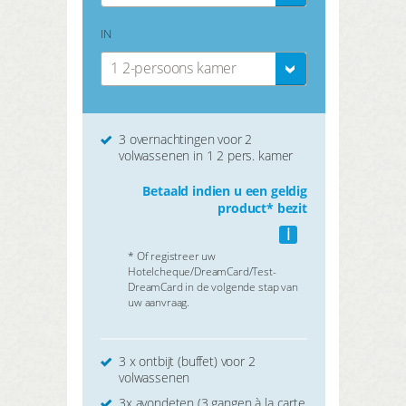
IN
1 2-persoons kamer
3 overnachtingen voor 2
volwassenen in 1 2 pers. kamer
Betaald indien u een geldig
product* bezit
i
* Of registreer uw
Hotelcheque/DreamCard/Test-
DreamCard in de volgende stap van
uw aanvraag.
3 x ontbijt (buffet) voor 2
volwassenen
3x avondeten (3 gangen à la carte