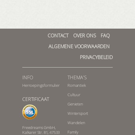
CONTACT
OVER ONS
FAQ
ALGEMENE VOORWAARDEN
PRIVACYBELEID
INFO
THEMA'S
Herroepingsformulier
Romantiek
Cultuur
CERTIFICAAT
Genieten
Wintersport
Wandelen
Freedreams GmbH,
Family
Kalkarer Str. 81, 47533