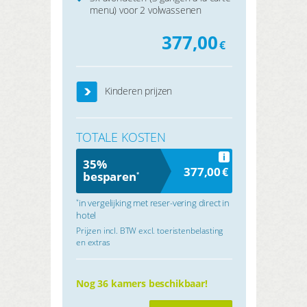
menu) voor 2 volwassenen
377,00
€
Kinderen prijzen
TOTALE KOSTEN
i
35%
377,00
€
besparen
*
in vergelijking met reser-vering direct in
*
hotel
Prijzen incl. BTW excl. toeristenbelasting
en extras
Nog 36 kamers beschikbaar!