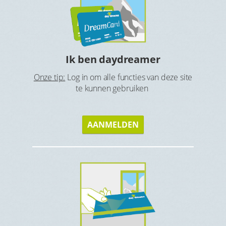
Ho
tbijt en
Ga op zoe
Ik ben daydreamer
Onze tip:
Log in om alle functies van deze site
te kunnen gebruiken
AANMELDEN
s
Gen
Geniet v
eque of