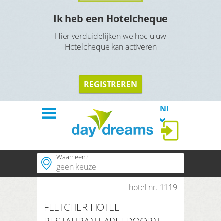
l
Ik heb een Hotelcheque
Hier verduidelijken we hoe u uw
Hotelcheque kan activeren
TERU
TERUG
REGISTREREN
NL
Waarheen?
Welkom
Hotels
hotel-nr. 1119
Populaire plaatsen
FLETCHER HOTEL-
Populaire regios
Thema´s
RESTAURANT APELDOORN