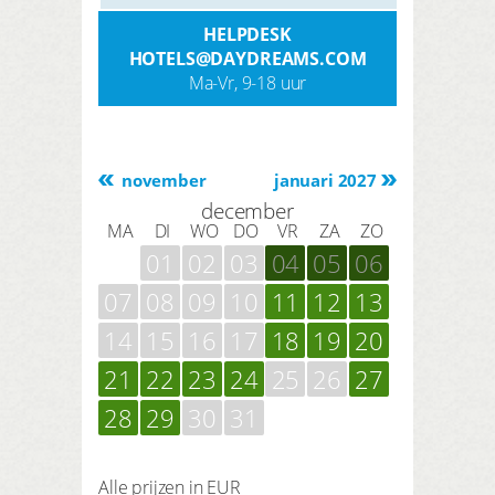
HELPDESK
HOTELS@DAYDREAMS.COM
Ma-Vr, 9-18 uur
november
januari 2027
december
MA
DI
WO
DO
VR
ZA
ZO
01
02
03
04
05
06
07
08
09
10
11
12
13
14
15
16
17
18
19
20
21
22
23
24
25
26
27
28
29
30
31
Alle prijzen in EUR