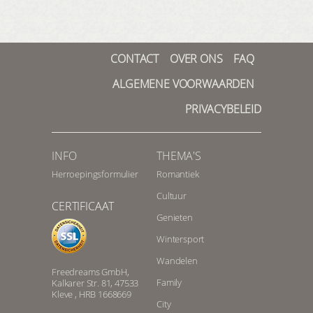
CONTACT
OVER ONS
FAQ
ALGEMENE VOORWAARDEN
PRIVACYBELEID
INFO
THEMA'S
Herroepingsformulier
Romantiek
Cultuur
CERTIFICAAT
Genieten
Wintersport
Wandelen
Freedreams GmbH,
Family
Kalkarer Str. 81, 47533
Kleve , HRB 1668669
City