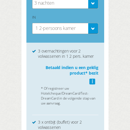
3 nachten
IN
1 2-persoons kamer
3 overnachtingen voor 2
volwassenen in 1 2 pers. kamer
Betaald indien u een geldig
product* bezit
i
* Of registreer uw
Hotelcheque/DreamCard/Test-
DreamCard in de volgende stap van
uw aanvraag.
3 x ontbijt (buffet) voor 2
volwassenen