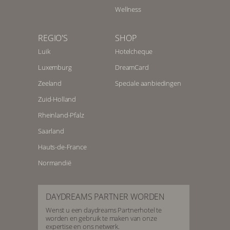
Wellness
REGIO'S
SHOP
Luik
Hotelcheque
Luxemburg
DreamCard
Zeeland
Speciale aanbiedingen
Zuid-Holland
Rheinland-Pfalz
Saarland
Hauts-de-France
Normandië
DAYDREAMS PARTNER WORDEN
Wenst u een daydreams Partnerhotel te
worden en gebruik te maken van onze
expertise en ons netwerk.