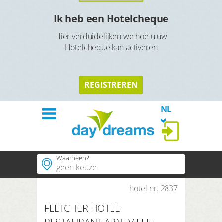
l
Ik heb een Hotelcheque
Hier verduidelijken we hoe u uw
Hotelcheque kan activeren
TERU
TERUG
REGISTREREN
NL
Waarheen?
Welkom
Hotels
hotel-nr. 2837
Populaire plaatsen
FLETCHER HOTEL-
Populaire regios
Thema´s
RESTAURANT ARNEVILLE-