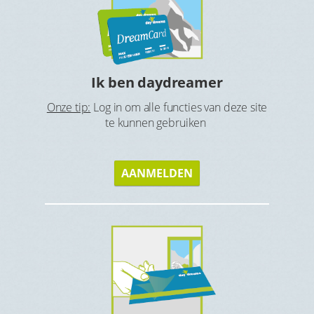
Ho
tbijt en
Ga op zoe
Ik ben daydreamer
Onze tip:
Log in om alle functies van deze site
te kunnen gebruiken
AANMELDEN
s
Gen
Geniet v
eque of