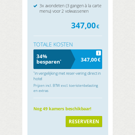
3x avondeten (3 gangen à la carte
menu) voor 2 volwassenen
347,00
€
TOTALE KOSTEN
i
34%
347,00
€
besparen
*
in vergelijking met reser-vering direct in
*
hotel
Prijzen incl. BTW excl. toeristenbelasting
en extras
Nog 49 kamers beschikbaar!
RESERVEREN