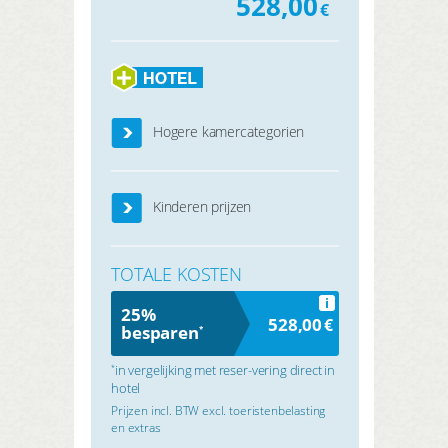
528,00
€
Hogere kamercategorien
Kinderen prijzen
TOTALE KOSTEN
i
25%
528,00
€
besparen
*
in vergelijking met reser-vering direct in
*
hotel
Prijzen incl. BTW excl. toeristenbelasting
en extras