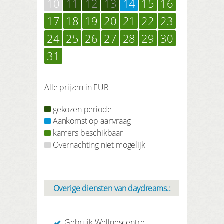
10
11
12
13
14
15
16
17
18
19
20
21
22
23
24
25
26
27
28
29
30
31
Alle prijzen in EUR
gekozen periode
Aankomst op aanvraag
kamers beschikbaar
Overnachting niet mogelijk
Overige diensten van daydreams.:
Gebruik Wellnescentre