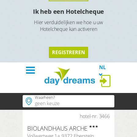
l
Ik heb een Hotelcheque
Hier verduidelijken we hoe u uw
Hotelcheque kan activeren
TERU
TERUG
REGISTREREN
NL
Waarheen?
Welkom
Hotels
hotel-nr. 3466
Populaire plaatsen
BIOLANDHAUS ARCHE
Populaire regios
Thema´s
Vollwertweg 1a
,
9372
Eberstein