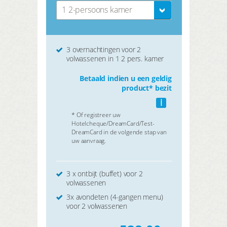
1 2-persoons kamer
3 overnachtingen voor 2
volwassenen in 1 2 pers. kamer
Betaald indien u een geldig
product* bezit
i
* Of registreer uw
Hotelcheque/DreamCard/Test-
DreamCard in de volgende stap van
uw aanvraag.
3 x ontbijt (buffet) voor 2
volwassenen
3x avondeten (4-gangen menu)
voor 2 volwassenen