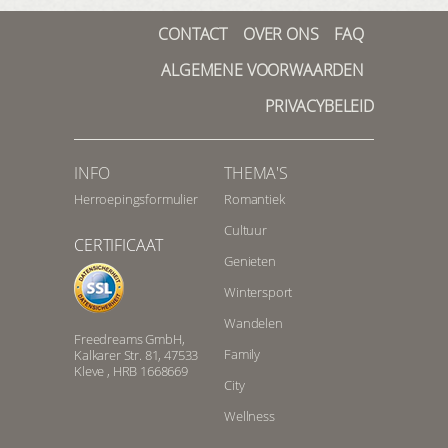
CONTACT
OVER ONS
FAQ
ALGEMENE VOORWAARDEN
PRIVACYBELEID
INFO
THEMA'S
Herroepingsformulier
Romantiek
Cultuur
CERTIFICAAT
Genieten
Wintersport
Wandelen
Freedreams GmbH,
Family
Kalkarer Str. 81, 47533
Kleve , HRB 1668669
City
Wellness