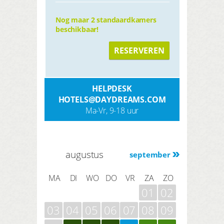
Nog maar 2 standaardkamers
beschikbaar!
RESERVEREN
HELPDESK
HOTELS@DAYDREAMS.COM
Ma-Vr, 9-18 uur
augustus
september
MA
DI
WO
DO
VR
ZA
ZO
01
02
03
04
05
06
07
08
09