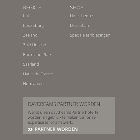
REGIO'S
SHOP
Luik
Hotelcheque
Luxemburg
DreamCard
Zeeland
Speciale aanbiedingen
Zuid-Holland
Rheinland-Pfalz
Saarland
Hauts-de-France
Normandië
DAYDREAMS PARTNER WORDEN
Wenst u een daydreams Partnerhotel te
worden en gebruik te maken van onze
expertise en ons netwerk.
PARTNER WORDEN