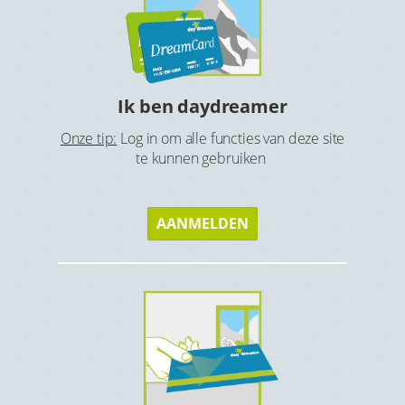
Ho
tbijt en
Ga op zoe
Ik ben daydreamer
Onze tip:
Log in om alle functies van deze site
te kunnen gebruiken
AANMELDEN
s
Gen
Geniet v
eque of