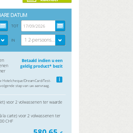
BARE DATUM
TOT
1 2-persoons kamer
IN
gen
Betaald indien u een
senen
geldig product* bezit
mer
i
uw Hotelcheque/DreamCard/Test-
volgende stap van uw aanvraag.
ffet) voor 2 volwassenen ter waarde
à la carte) voor 2 volwassenen ter
,00 CHF
580,65