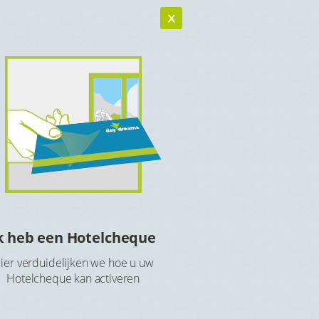
k heb een Hotelcheque
Hotelcheque r
ier verduidelijken we hoe u uw
Maak een account aan 
Hotelcheque kan activeren
Hotelch