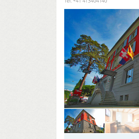
Tel.
+41 413404140