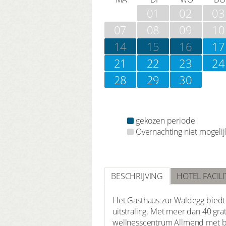
01
02
03
07
08
09
10
14
15
16
17
21
22
23
24
28
29
30
gekozen periode
Overnachting niet mogelij
BESCHRIJVING
HOTEL FACILI
Het Gasthaus zur Waldegg biedt 
uitstraling. Met meer dan 40 grat
wellnesscentrum Allmend met bin