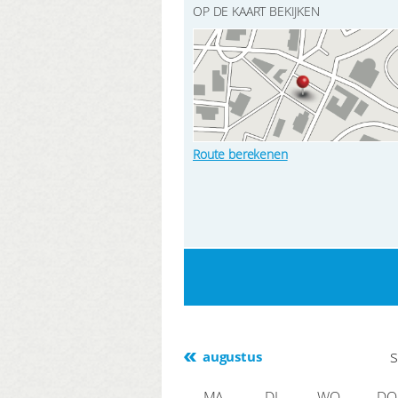
OP DE KAART BEKIJKEN
Route berekenen
augustus
MA
DI
WO
DO