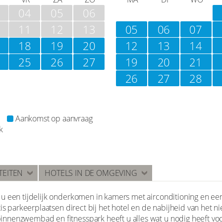
04
05
06
11
12
13
05
06
07
18
19
20
12
13
14
25
26
27
19
20
21
26
27
28
Aankomst op aanvraag
k
TEITEN
HOTELS IN DE OMGEVING
u een tijdelijk onderkomen in kamers met airconditioning en ee
is parkeerplaatsen direct bij het hotel en de nabijheid van het n
nenzwembad en fitnesspark heeft u alles wat u nodig heeft voor