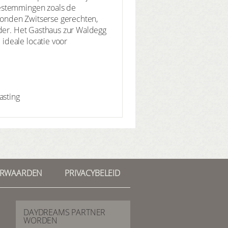
bestemmingen zoals de
bonden Zwitserse gerechten,
lder. Het Gasthaus zur Waldegg
ideale locatie voor
asting
ORWAARDEN
PRIVACYBELEID
DAYDREAMS PARTNER
WORDEN