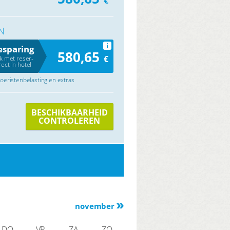
€
N
i
esparing
580,65
€
jk met reser-
rect in hotel
 toeristenbelasting en extras
BESCHIKBAARHEID
CONTROLEREN
november
DO
VR
ZA
ZO