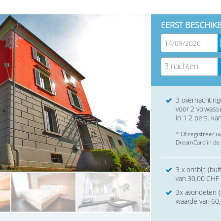
EERST BESCHIK
3 nachten
3 overnachtin
voor 2 volwas
in 1 2 pers. ka
* Of registreer 
DreamCard in de 
3 x ontbijt (bu
van 30,00 CHF
3x avondeten (
waarde van 60