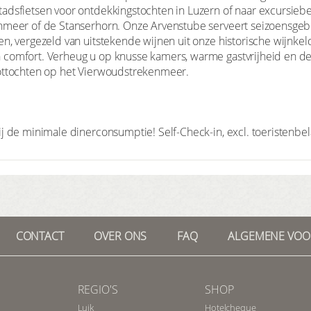
tadsfietsen voor ontdekkingstochten in Luzern of naar excursie
enmeer of de Stanserhorn. Onze Arvenstube serveert seizoensge
en, vergezeld van uitstekende wijnen uit onze historische wijnke
comfort. Verheug u op knusse kamers, warme gastvrijheid en de 
oottochten op het Vierwoudstrekenmeer.
j de minimale dinerconsumptie! Self-Check-in, excl. toeristenbel
CONTACT
OVER ONS
FAQ
ALGEMENE VO
REGIO'S
SHOP
Luik
Hotelcheque