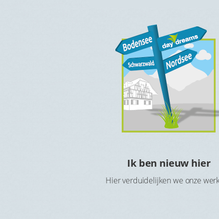
e kosteloos
Ik ben nieuw hier
rnachten
Hier verduidelijken we onze wer
kzij de Hotelcheque of
ratis in het hotel