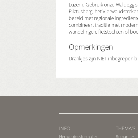
Luzern. Gebruik onze Waldegg s
Pilatusberg, het Vierwoudstrek
bereid met regionale ingrediënt
combineert traditie met modern 
wandelingen, fietstochten of b
Opmerkingen
Drankjes zijn NIET inbegrepen bi
INFO
THEMA'S
Herroepingsformulier
Romantiek