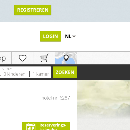
REGISTREREN
TERUG
LOGIN
NL
op
| kamer
ZOEKEN
n
,
0
kinderen
1
kamer
hotel-nr. 6287
Reserverings-
kalender