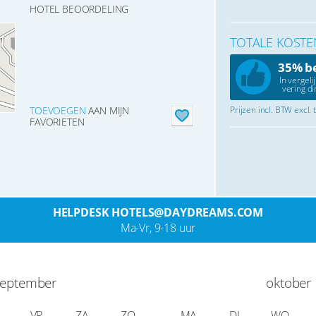
HOTEL BEOORDELING
TOTALE KOSTE
35% b
In vergeli
vering di
TOEVOEGEN
AAN MIJN
Prijzen incl. BTW excl.
FAVORIETEN
HELPDESK HOTELS@DAYDREAMS.COM
Ma-Vr, 9-18 uur
september
oktober
VR
ZA
ZO
MA
DI
WO