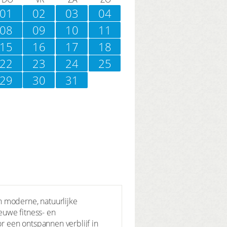
01
02
03
04
08
09
10
11
15
16
17
18
22
23
24
25
29
30
31
n moderne, natuurlijke
ieuwe fitness- en
 een ontspannen verblijf in