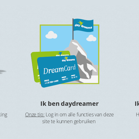
Ik ben daydreamer
I
king
Onze tip:
Log in om alle functies van deze
H
site te kunnen gebruiken