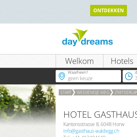
TERUG
ONTDEKKEN
Welkom
Hotels
Waarheen?
d
START
WEEKENDJE WEG
ZWITSERLA
HOTEL GASTHAU
Kantonsstrasse 8
,
6048
Horw
info@gasthaus-waldegg.ch