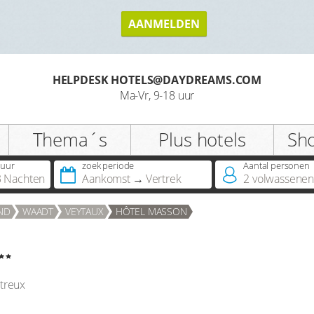
AANMELDEN
HELPDESK HOTELS@DAYDREAMS.COM
Ma-Vr, 9-18 uur
Thema´s
Plus hotels
Sh
uur
zoek periode
Aantal personen 
3 Nachten
Aankomst
Vertrek
2
volwassene
ND
WAADT
VEYTAUX
HÔTEL MASSON
treux