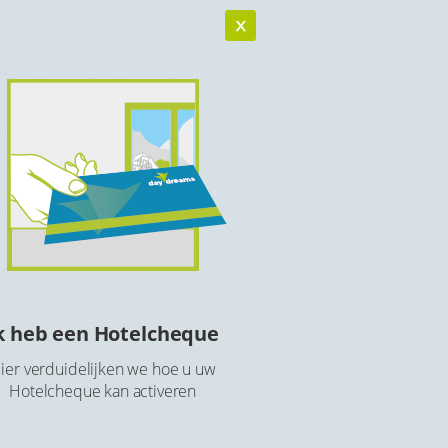
k heb een Hotelcheque
Hotelcheque r
ier verduidelijken we hoe u uw
Maak een account aan 
Hotelcheque kan activeren
Hotelch