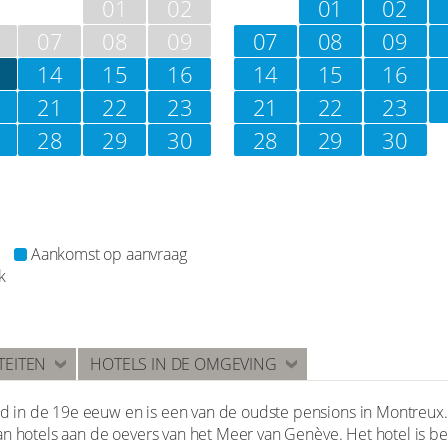
01
02
01
02
07
08
09
07
08
09
14
15
16
14
15
16
21
22
23
21
22
23
28
29
30
28
29
30
Aankomst op aanvraag
k
TEITEN
HOTELS IN DE OMGEVING
in de 19e eeuw en is een van de oudste pensions in Montreux. 
an hotels aan de oevers van het Meer van Genève. Het hotel is b