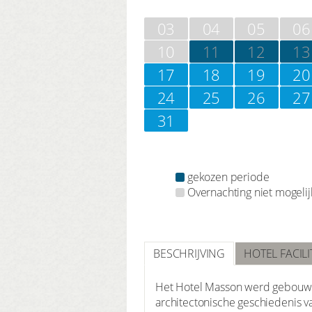
03
04
05
06
10
11
12
13
17
18
19
20
24
25
26
27
31
gekozen periode
Overnachting niet mogelij
BESCHRIJVING
HOTEL FACILI
Het Hotel Masson werd gebouwd 
architectonische geschiedenis v