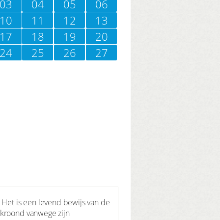
03
04
05
06
10
11
12
13
17
18
19
20
24
25
26
27
Het is een levend bewijs van de
ekroond vanwege zijn