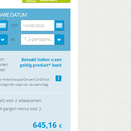
BARE DATUM
TOT
1 2-persoons kamer
IN
gen
Betaald indien u een
senen
geldig product* bezit
mer
i
uw Hotelcheque/DreamCard/Test-
volgende stap van uw aanvraag.
ffet) voor 2 volwassenen
(4-gangen menu) voor 2
645,16
€