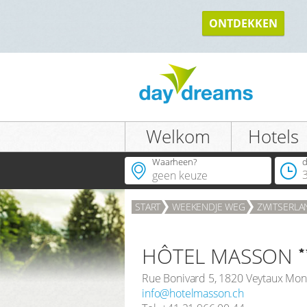
TERUG
ONTDEKKEN
Welkom
Hotels
Waarheen?
d
START
WEEKENDJE WEG
ZWITSERLA
HÔTEL MASSON
Rue Bonivard 5
,
1820
Veytaux Mon
info@hotelmasson.ch