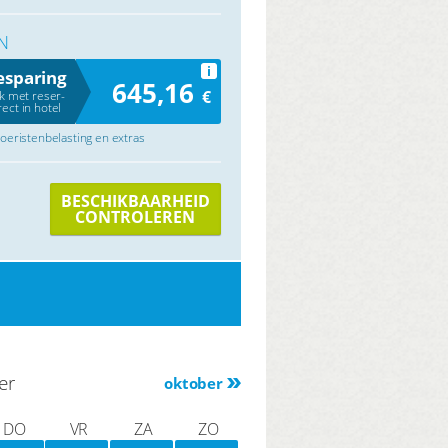
N
i
esparing
645,16
€
jk met reser-
rect in hotel
 toeristenbelasting en extras
BESCHIKBAARHEID
CONTROLEREN
er
oktober
DO
VR
ZA
ZO