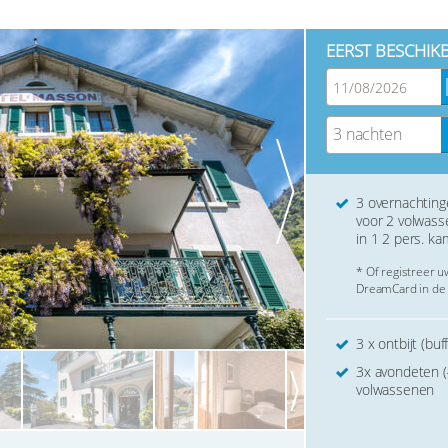
EERST BESCHIK
3 nachten
3 overnachtin
voor 2 volwas
in 1 2 pers. ka
* Of registreer 
DreamCard in de 
3 x ontbijt (bu
3x avondeten 
volwassenen