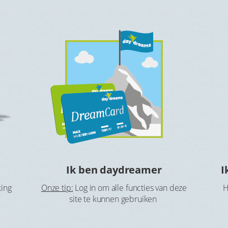
Ik ben daydreamer
I
king
Onze tip:
Log in om alle functies van deze
H
site te kunnen gebruiken