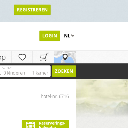
REGISTREREN
TERUG
LOGIN
NL
op
| kamer
ZOEKEN
n
,
0
kinderen
1
kamer
hotel-nr. 6716
Reserverings-
kalender