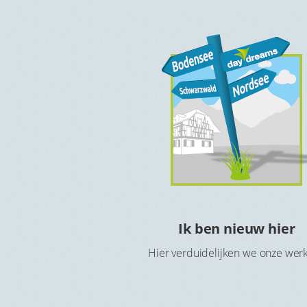
e kosteloos
Ik ben nieuw hier
rnachten
Hier verduidelijken we onze wer
kzij de Hotelcheque of
ratis in het hotel