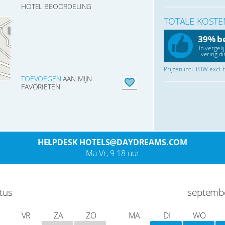
HOTEL BEOORDELING
TOTALE KOSTE
39% b
In vergeli
vering di
Prijzen incl. BTW excl.
TOEVOEGEN
AAN MIJN
FAVORIETEN
HELPDESK HOTELS@DAYDREAMS.COM
Ma-Vr, 9-18 uur
tus
septemb
VR
ZA
ZO
MA
DI
WO