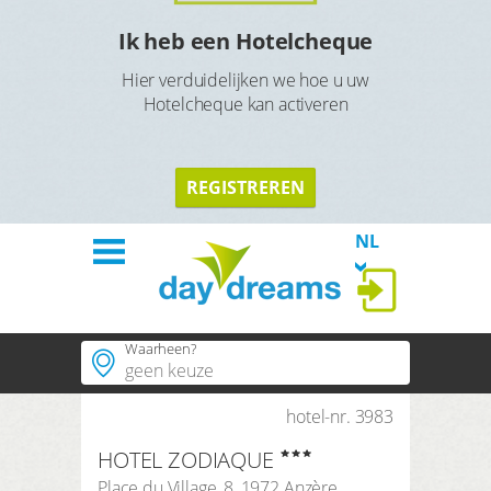
l
Ik heb een Hotelcheque
Hier verduidelijken we hoe u uw
Hotelcheque kan activeren
TERU
TERUG
REGISTREREN
NL
Waarheen?
Welkom
Hotels
hotel-nr. 3983
Populaire plaatsen
HOTEL ZODIAQUE
Populaire regios
Thema´s
Place du Village, 8
,
1972
Anzère