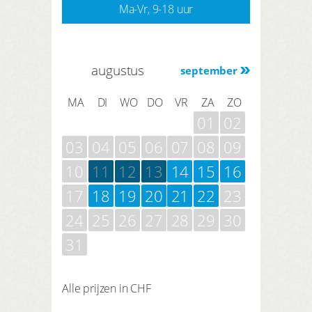
Ma-Vr, 9-18 uur
augustus
september
MA
DI
WO
DO
VR
ZA
ZO
01
02
03
04
05
06
07
08
09
10
11
12
13
14
15
16
17
18
19
20
21
22
23
24
25
26
27
28
29
30
31
Alle prijzen in CHF