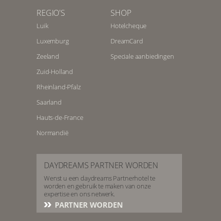
REGIO'S
SHOP
Luik
Hotelcheque
Luxemburg
DreamCard
Zeeland
Speciale aanbiedingen
Zuid-Holland
Rheinland-Pfalz
Saarland
Hauts-de-France
Normandië
DAYDREAMS PARTNER WORDEN
Wenst u een daydreams Partnerhotel te
worden en gebruik te maken van onze
expertise en ons netwerk.
PARTNER WORDEN