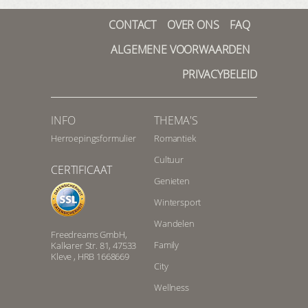
CONTACT
OVER ONS
FAQ
ALGEMENE VOORWAARDEN
PRIVACYBELEID
INFO
THEMA'S
Herroepingsformulier
Romantiek
Cultuur
CERTIFICAAT
Genieten
Wintersport
Wandelen
Freedreams GmbH,
Family
Kalkarer Str. 81, 47533
Kleve , HRB 1668669
City
Wellness