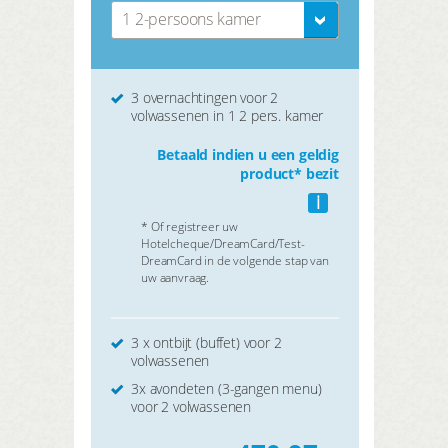
1 2-persoons kamer
3 overnachtingen voor 2
volwassenen in 1 2 pers. kamer
Betaald indien u een geldig
product* bezit
i
* Of registreer uw
Hotelcheque/DreamCard/Test-
DreamCard in de volgende stap van
uw aanvraag.
3 x ontbijt (buffet) voor 2
volwassenen
3x avondeten (3-gangen menu)
voor 2 volwassenen