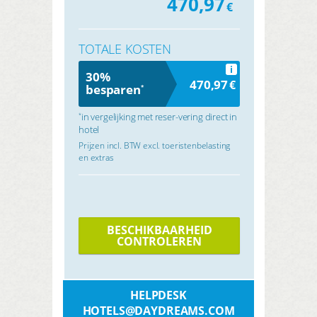
470,97
€
TOTALE KOSTEN
i
30%
470,97
€
besparen
*
in vergelijking met reser-vering direct in
*
hotel
Prijzen incl. BTW excl. toeristenbelasting
en extras
BESCHIKBAARHEID
CONTROLEREN
HELPDESK
HOTELS@DAYDREAMS.COM