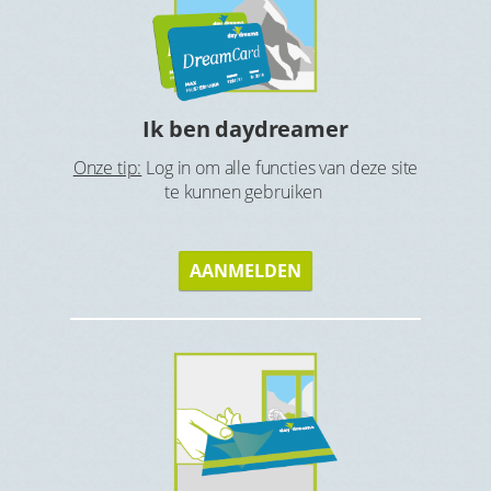
Ho
tbijt en
Ga op zoe
Ik ben daydreamer
Onze tip:
Log in om alle functies van deze site
te kunnen gebruiken
AANMELDEN
s
Gen
Geniet v
eque of