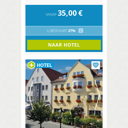
35,00
€
VANAF
U BESPAART
27%
i
NAAR HOTEL