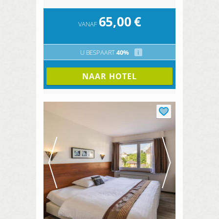
65,00
€
VANAF
U BESPAART
40%
i
NAAR HOTEL