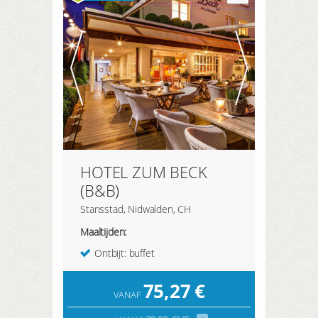
HOTEL ZUM BECK
(B&B)
Stansstad, Nidwalden, CH
Maaltijden:
Ontbijt: buffet
75,27
€
VANAF