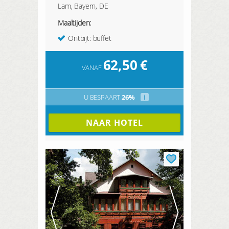
Lam, Bayern, DE
Maaltijden:
Ontbijt: buffet
62,50
€
VANAF
U BESPAART
26%
i
NAAR HOTEL