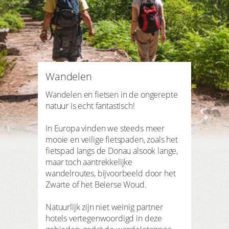
3 Nachten
Plus hotels
zoek periode
Aankomst
Vertrek
Shop
Aantal personen | kamer
2
volwassenen
,
0
kinderen
1
kamer
Klant login
Wandelen
ZOEKEN
mijn gegevens
Wandelen en fietsen in de ongerepte
natuur is echt fantastisch!
mijn reserveringen
In Europa vinden we steeds meer
mijn produkten
mooie en veilige fietspaden, zoals het
fietspad langs de Donau alsook lange,
mijn favorieten
maar toch aantrekkelijke
wandelroutes, bijvoorbeeld door het
Zwarte of het Beierse Woud.
Natuurlijk zijn niet weinig partner
hotels vertegenwoordigd in deze
LOGIN