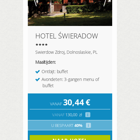
HOTEL ŚWIERADOW
Swierdow Zdroj, Dolnoslaskie, PL
Maaltijden:
Ontbijt: buffet
Avondeten: 3-gangen menu of
buffet
30,44
€
VANAF
VANAF
130,00
zł
i
U BESPAART
40%
i