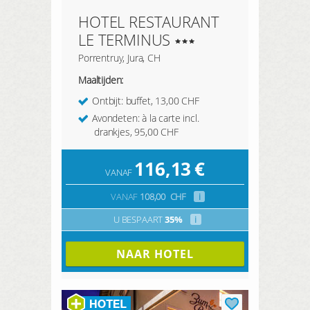
HOTEL RESTAURANT
LE TERMINUS
Porrentruy, Jura, CH
Maaltijden:
Ontbijt: buffet, 13,00 CHF
Avondeten: à la carte incl.
drankjes, 95,00 CHF
116,13
€
VANAF
VANAF
108,00
CHF
i
U BESPAART
35%
i
NAAR HOTEL