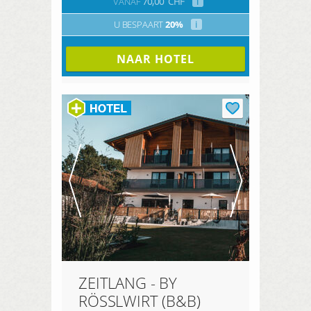
VANAF
70,00
CHF
i
U BESPAART
20%
i
NAAR HOTEL
ZEITLANG - BY
RÖSSLWIRT (B&B)