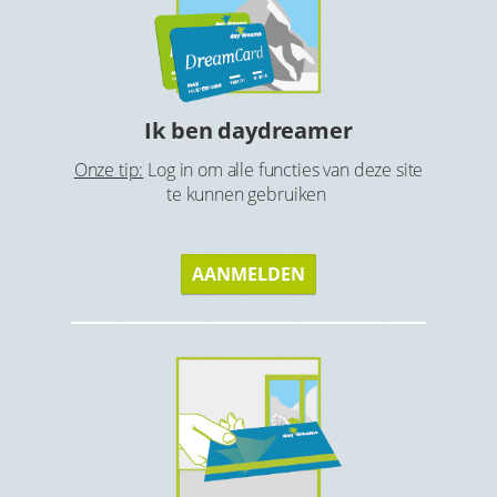
Ho
tbijt en
Ga op zoe
Ik ben daydreamer
Onze tip:
Log in om alle functies van deze site
te kunnen gebruiken
AANMELDEN
s
Gen
Geniet v
eque of