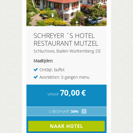
SCHREYER ´S HOTEL
RESTAURANT MUTZEL
Schluchsee, Baden-Württemberg, DE
Maaltijden:
Ontbijt: buffet
Avondeten: 3-gangen menu
70,00
€
VANAF
U BESPAART
34%
i
NAAR HOTEL