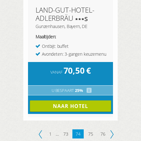
LAND-GUT-HOTEL-
ADLERBRÄU
s
Gunzenhausen, Bayern, DE
Maaltijden:
Ontbijt: buffet
Avondeten: 3-gangen keuzemenu
70,50
€
VANAF
U BESPAART
25%
i
NAAR HOTEL
1
…
73
74
75
76