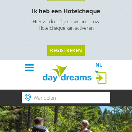
l
Ik heb een Hotelcheque
Hier verduidelijken we hoe u uw
Hotelcheque kan activeren
TERU
TERUG
REGISTREREN
NL
Waarheen?
Welkom
Hotels
Populaire thema's
Thema´s
duur