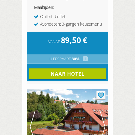
Maaltijden:
Ontbijt: buffet
Avondeten: 3-gangen keuzemenu
89,50
€
VANAF
U BESPAART
30%
i
NAAR HOTEL