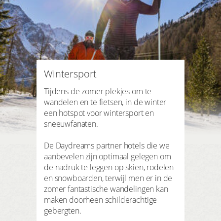
3 Nachten
Plus hotels
zoek periode
Aankomst
Vertrek
Shop
Aantal personen | kamer
2
volwassenen
,
0
kinderen
1
kamer
Klant login
Wintersport
ZOEKEN
mijn gegevens
Tijdens de zomer plekjes om te
wandelen en te fietsen, in de winter
mijn reserveringen
een hotspot voor wintersport en
sneeuwfanaten.
mijn produkten
De Daydreams partner hotels die we
mijn favorieten
aanbevelen zijn optimaal gelegen om
de nadruk te leggen op skiën, rodelen
en snowboarden, terwijl men er in de
zomer fantastische wandelingen kan
maken doorheen schilderachtige
gebergten.
LOGIN