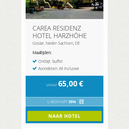
CAREA RESIDENZ
HOTEL HARZHÖHE
Goslar, Neder-Sachsen, DE
Maaltijden:
Ontbijt: buffet
Avondeten: All Inclusive
65,00
€
VANAF
U BESPAART
35%
i
NAAR HOTEL