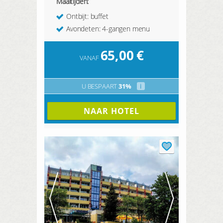
Maaltijden:
Ontbijt: buffet
Avondeten: 4-gangen menu
65,00
€
VANAF
U BESPAART
31%
i
NAAR HOTEL