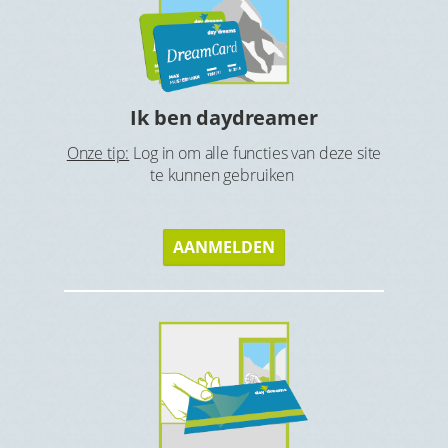
Ho
tbijt en
Ga op zoe
Ik ben daydreamer
Onze tip:
Log in om alle functies van deze site
te kunnen gebruiken
AANMELDEN
s
Gen
Geniet v
eque of