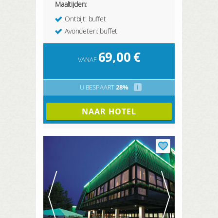
Maaltijden:
Ontbijt: buffet
Avondeten: buffet
69,00
€
VANAF
U BESPAART
28%
i
NAAR HOTEL