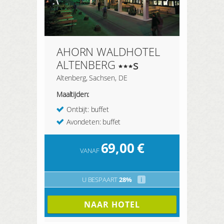
AHORN WALDHOTEL
ALTENBERG
s
Altenberg, Sachsen, DE
Maaltijden:
Ontbijt: buffet
Avondeten: buffet
69,00
€
VANAF
U BESPAART
28%
i
NAAR HOTEL