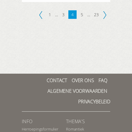
1
…
3
4
5
…
23
CONTACT
OVER ONS
FAQ
ALGEMENE VOORWAARDEN
PRIVACYBELEID
INFO
THEMA'S
Herroepingsformulier
Romantiek