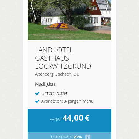
LANDHOTEL
GASTHAUS
LOCKWITZGRUND
Altenberg, Sachsen, DE
Maaltijden:
Ontbijt: buffet
Avondeten: 3-gangen menu
44,00
€
VANAF
U BESPAART
27%
i