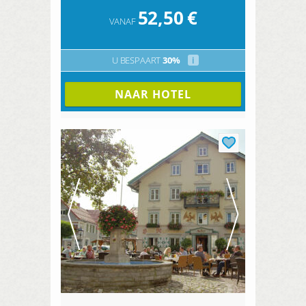
52,50
€
VANAF
U BESPAART
30%
i
NAAR HOTEL