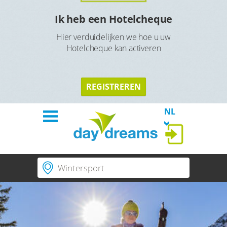
l
Ik heb een Hotelcheque
Hier verduidelijken we hoe u uw
Hotelcheque kan activeren
TERU
TERUG
REGISTREREN
NL
Waarheen?
Welkom
Hotels
Populaire thema's
Thema´s
duur