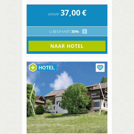
37,00
€
VANAF
U BESPAART
35%
i
NAAR HOTEL