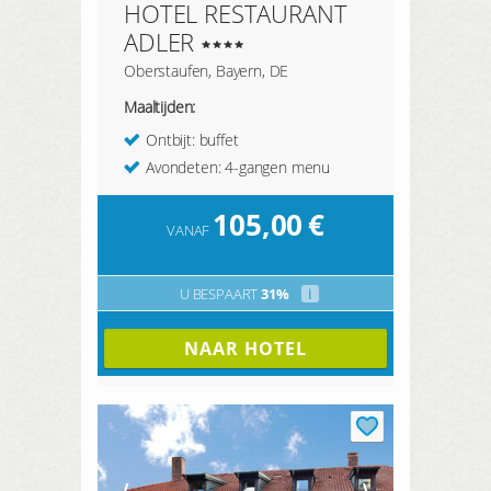
HOTEL RESTAURANT
ADLER
Oberstaufen, Bayern, DE
Maaltijden:
Ontbijt: buffet
Avondeten: 4-gangen menu
105,00
€
VANAF
U BESPAART
31%
i
NAAR HOTEL