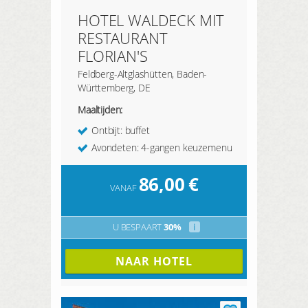
HOTEL WALDECK MIT
RESTAURANT
FLORIAN'S
Feldberg-Altglashütten, Baden-
Württemberg, DE
Maaltijden:
Ontbijt: buffet
Avondeten: 4-gangen keuzemenu
86,00
€
VANAF
U BESPAART
30%
i
NAAR HOTEL