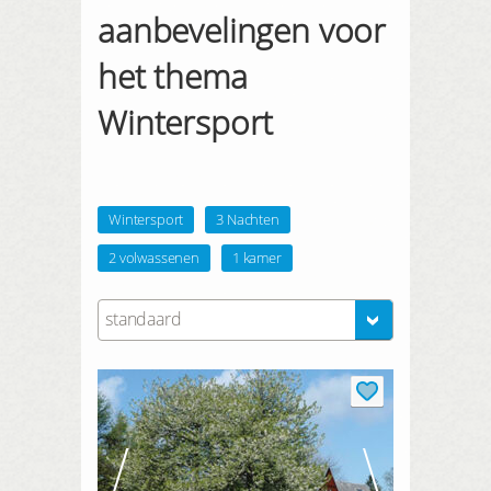
aanbevelingen voor
het thema
Wintersport
Wintersport
3 Nachten
2 volwassenen
1 kamer
standaard