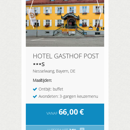
HOTEL GASTHOF POST
s
Nesselwang, Bayern, DE
Maaltijden:
Ontbijt: buffet
Avondeten: 3-gangen keuzemenu
66,00
€
VANAF
U BESPAART
34%
i