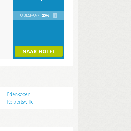
U BESPAART
25%
i
NAAR HOTEL
Edenkoben
Reipertswiller