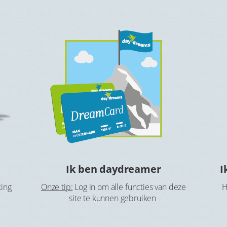
Ik ben daydreamer
I
king
Onze tip:
Log in om alle functies van deze
H
site te kunnen gebruiken