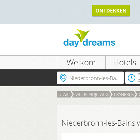
TERUG
ONTDEKKEN
Welkom
Hotels
Waarheen?
d
START
WEEKENDJE WEG
FRANKRIJK
Niederbronn-les-Bains