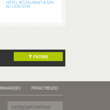
HÔTEL RESTAURANT & SPA
AU LION D'OR
FILTERS
ORWAARDEN
PRIVACYBELEID
DAYDREAMS PARTNER