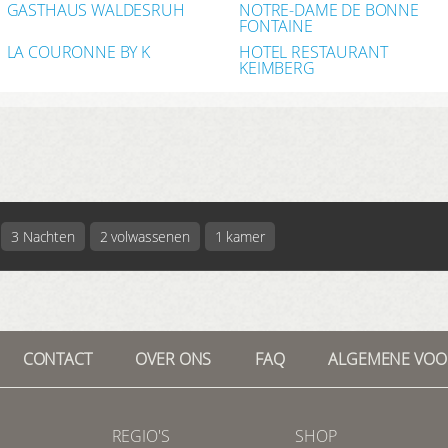
GASTHAUS WALDESRUH
NOTRE-DAME DE BONNE
FONTAINE
LA COURONNE BY K
HOTEL RESTAURANT
KEIMBERG
3 Nachten
2 volwassenen
1 kamer
CONTACT
OVER ONS
FAQ
ALGEMENE VO
REGIO'S
SHOP