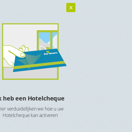
k heb een Hotelcheque
Hotelcheque r
ier verduidelijken we hoe u uw
Maak een account aan 
Hotelcheque kan activeren
Hotelch