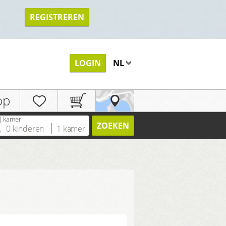
REGISTREREN
TERUG
LOGIN
NL
op
| kamer
ZOEKEN
n
,
0
kinderen
1
kamer