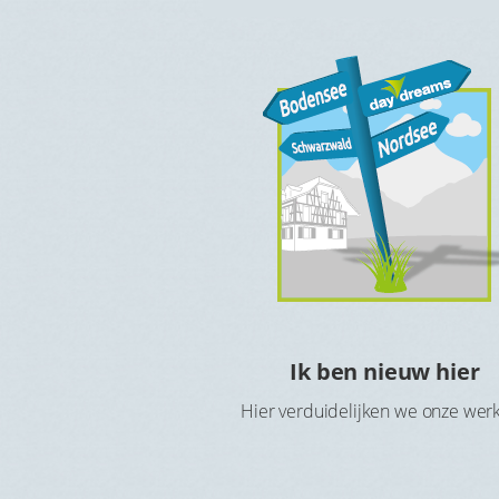
e kosteloos
Ik ben nieuw hier
rnachten
Hier verduidelijken we onze wer
kzij de Hotelcheque of
ratis in het hotel