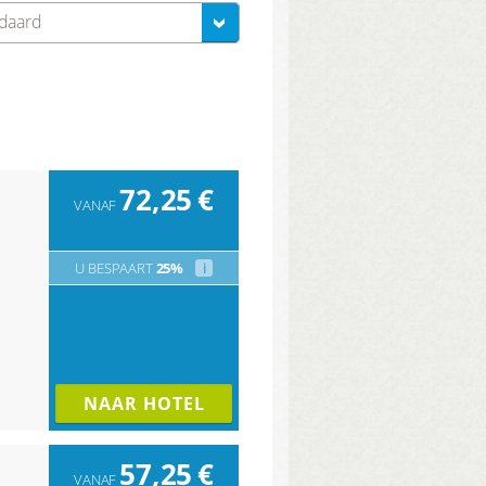
ndaard
72,25
€
VANAF
U BESPAART
25%
i
NAAR HOTEL
57,25
€
VANAF