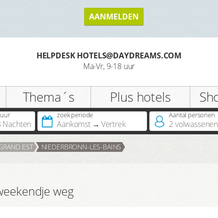
AANMELDEN
HELPDESK HOTELS@DAYDREAMS.COM
Ma-Vr, 9-18 uur
Thema´s
Plus hotels
Sh
uur
zoek periode
Aantal personen 
3 Nachten
Aankomst
Vertrek
2
volwassene
GRAND EST
NIEDERBRONN-LES-BAINS
 weekendje weg