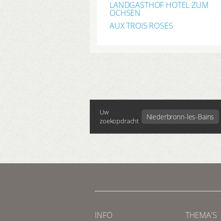
LANDGASTHOF HOTEL ZUM
OCHSEN
AUX TROIS ROSES
Uw
Niederbronn-les-Bains
zoekopdracht
INFO
THEMA'S