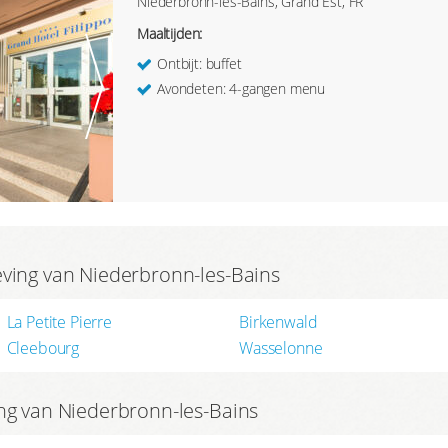
Niederbronn-les-Bains, Grand Est, FR
Maaltijden:
Ontbijt: buffet
Avondeten: 4-gangen menu
eving van Niederbronn-les-Bains
La Petite Pierre
Birkenwald
Cleebourg
Wasselonne
ng van Niederbronn-les-Bains